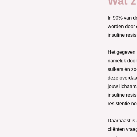
Wat z
In 90% van d
worden door o
insuline resis
Het gegeven 
namelijk door
suikers én z
deze overdaa
jouw lichaams
insuline resis
resistentie n
Daarnaast is
cliënten vraa