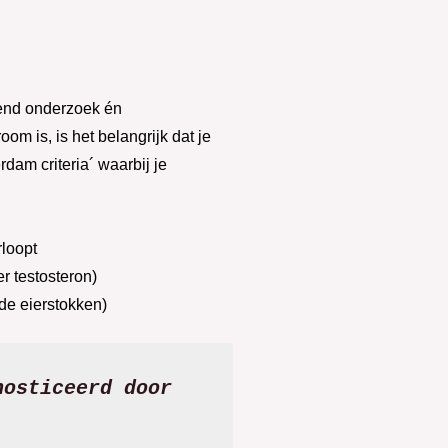
end onderzoek én
 is, is het belangrijk dat je
am criteria´ waarbij je
rloopt
r testosteron)
de eierstokken)
osticeerd door 