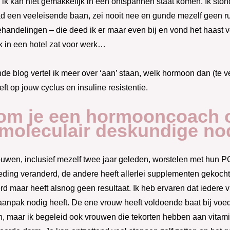
 ik kan niet gemakkelijk in een ontspannen staat komen. Ik stond
 een veeleisende baan, zei nooit nee en gunde mezelf geen rust
handelingen – die deed ik er maar even bij en vond het haast 
k in een hotel zat voor werk…
nde blog vertel ik meer over ‘aan’ staan, welk hormoon dan (te
eft op jouw cyclus en insuline resistentie.
om je een hormooncoach 
moleculair deskundige no
rouwen, inclusief mezelf twee jaar geleden, worstelen met hun
eding veranderd, de andere heeft allerlei supplementen gekocht 
rd maar heeft alsnog geen resultaat. Ik heb ervaren dat ieder
 aanpak nodig heeft. De ene vrouw heeft voldoende baat bij vo
 maar ik begeleid ook vrouwen die tekorten hebben aan vitamin