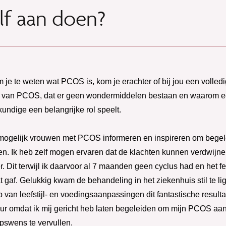
elf aan doen?
om je te weten wat PCOS is, kom je erachter of bij jou een volled
n van PCOS, dat er geen wondermiddelen bestaan en waarom
undige een belangrijke rol speelt.
l mogelijk vrouwen met PCOS informeren en inspireren om begel
. Ik heb zelf mogen ervaren dat de klachten kunnen verdwijnen 
 Dit terwijl ik daarvoor al 7 maanden geen cyclus had en het ferti
t gaf. Gelukkig kwam de behandeling in het ziekenhuis stil te l
 van leefstijl- en voedingsaanpassingen dit fantastische result
ur omdat ik mij gericht heb laten begeleiden om mijn PCOS aan
swens te vervullen.