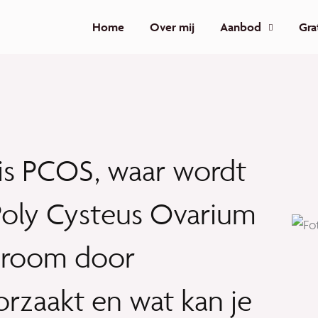
Home
Over mij
Aanbod
Gra
is PCOS, waar wordt
Poly Cysteus Ovarium
room door
orzaakt en wat kan je