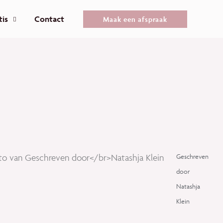
tis
Contact
Maak een afspraak
Geschreven
door
Natashja
Klein