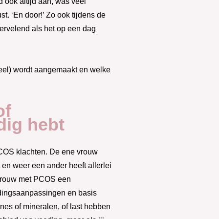
 ook altijd aan, was veel
. ‘En door!’ Zo ook tijdens de
vervelend als het op een dag
 veel) wordt aangemaakt en welke
of
dig hebt
 PCOS klachten. De ene vrouw
en weer een ander heeft allerlei
e vrouw met PCOS een
edingsaanpassingen en basis
es of mineralen, of last hebben