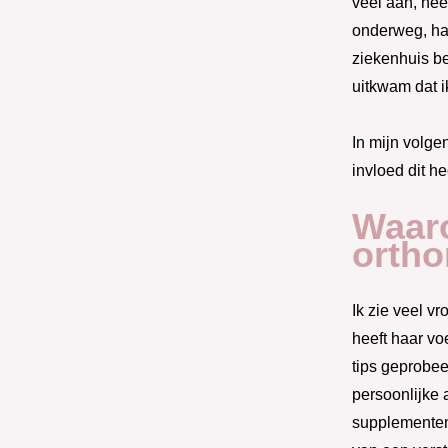
veel aan, nee
onderweg, had
ziekenhuis be
uitkwam dat i
In mijn volge
invloed dit he
Waar
ortho
Ik zie veel v
heeft haar vo
tips geprobee
persoonlijke
supplementen,