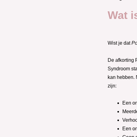
Wat 
Wist je dat
Po
De afkorting
Syndroom sta
kan hebben. 
zijn:
Een on
Meerder
Verhoo
Een on