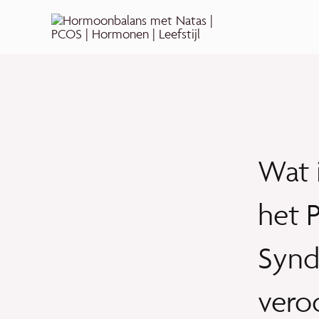
Ga
naar
de
inhoud
Wat 
het 
Synd
vero