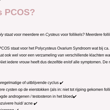
is PCOS?
ly
staat voor meerdere en
Cysteus
voor follikels? Meerdere foll
 PCOS staat voor het Polycysteus Ovarium Syndroom wat bij ca
at ook wel voor een verzameling van verschillende klachten 
Niet iedere vrouw heeft dus dezelfde en/of alle symptomen. 
regelmatige of uitblijvende cyclus ✔️
e cysten op de eierstokken (als in: niet tot rijping gekomen folli
gde androgenen / testosteron in het bloed✔️
zuivere huid/ acne ✔️