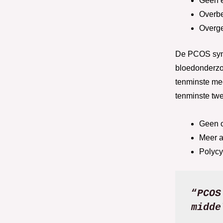
Geen e
Overbe
Overge
De PCOS symp
bloedonderzoe
tenminste mee
tenminste tw
Geen o
Meer a
Polycy
“
PCOS
midde