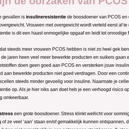
ijn de oorzaken van PCOS
e gevallen is
insulineresistentie
de boosdoener van PCOS en da
vergewicht. Vrouwen met overgewicht wordt verteld eerst af te 
tentie is dit een haast onmogelijke opgaaf en leidt tot onnodige f
dat steeds meer vrouwen PCOS hebben is niet zo heel gek ben i
 de jaren heen veel meer bewerkte producten en suikers gaan et
oetstoffen doen geen goed aan PCOS en versterken jouw insulin
d aan bewerkte producten niet goed verdragen. Door een cont
cellen steeds minder gevoelig voor insuline. Naarmate je cell
tentie op. Als je hier niks aan doet heb je een verhoogd risico o
og omkeerbaar.
stress
een grote boosdoener. Stress klinkt wellicht voor sommi
g of ze veel ‘aan’ staan en/of gemakkelijk kunnen ontspannen, da