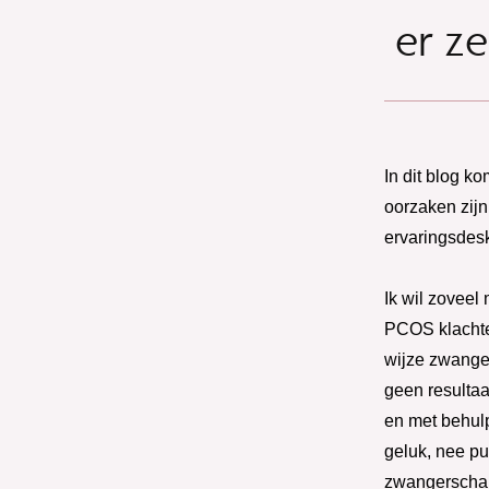
er z
In dit blog k
oorzaken zij
ervaringsdesk
Ik wil zovee
PCOS klachten
wijze zwanger.
geen resultaa
en met behulp
geluk, nee pu
zwangerschap