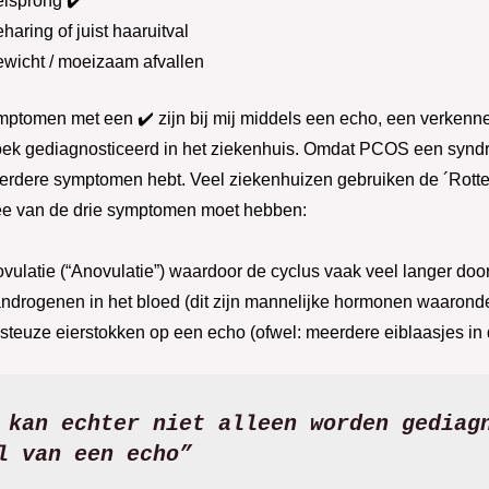
isprong ✔️
haring of juist haaruitval
wicht / moeizaam afvallen
tomen met een ✔️ zijn bij mij middels een echo, een verkenn
k gediagnosticeerd in het ziekenhuis. Omdat PCOS een syndroom
rdere symptomen hebt. Veel ziekenhuizen gebruiken de ´Rotterd
ee van de drie symptomen moet hebben:
vulatie (“Anovulatie”) waardoor de cyclus vaak veel langer doo
ndrogenen in het bloed (dit zijn mannelijke hormonen waaronde
steuze eierstokken op een echo (ofwel: meerdere eiblaasjes in 
 kan echter niet alleen worden gediagn
l van een echo”  